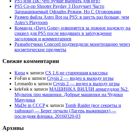
PS5 или ПК: Что лучше выбрать для игр?
PS5 Co-op Shooter Payday 3 Получает Часто
Запрашиваемый Офлайн-Режим, Но С Оговорками
Размер файла Astro Bot на PS5: в шесть раз больше, чем
Astro’s Playroom
Команда «Days Gone» извиняется за ложное надежду на
сиквел для PS5 после вводящих в заблуждение
заголовков и комментариев
Разработчики Concord подтвердили монетизацию через
косметические предметы
Свежие комментарии
Кира
к записи
CS 1.6 не стареющая классика
FoFan
к записи
Crysis 2 — видео к выходу игры
Leonardo
к записи
Crysis 2 — видео к выходу игры
kek¢иk
к записи
МАШИНКА ВИЛЛИ армагеддон №2.
Мультик про машинки. Добрые машинки на Чудики
Мачудики
MaDe in CCCP
к записи
Tomb Raider (все секреты и
тайники) — Берег печали (Лагерь выживших) —
последняя флешка. 20160320-03
Архивы