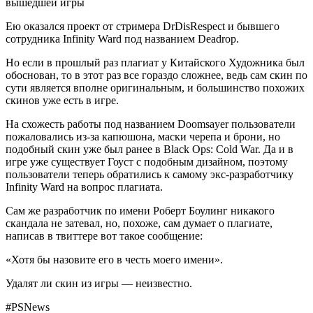
вышедшей игры
Ею оказался проект от стримера DrDisRespect и бывшего
сотрудника Infinity Ward под названием Deadrop.
Но если в прошлый раз плагиат у Китайского Художника был
обоснован, то в этот раз все гораздо сложнее, ведь сам скин по
сути является вполне оригинальным, и большинство похожих
скинов уже есть в игре.
На схожесть работы под названием Doomsayer пользователи
пожаловались из-за капюшона, маски черепа и брони, но
подобный скин уже был ранее в Black Ops: Cold War. Да и в
игре уже существует Гоуст c подобным дизайном, поэтому
пользователи теперь обратились к самому экс-разработчику
Infinity Ward на вопрос плагиата.
Сам же разработчик по имени Роберт Боулинг никакого
скандала не затевал, но, похоже, сам думает о плагиате,
написав в твиттере вот такое сообщение:
«Хотя бы назовите его в честь моего имени».
Удалят ли скин из игры — неизвестно.
#PSNews