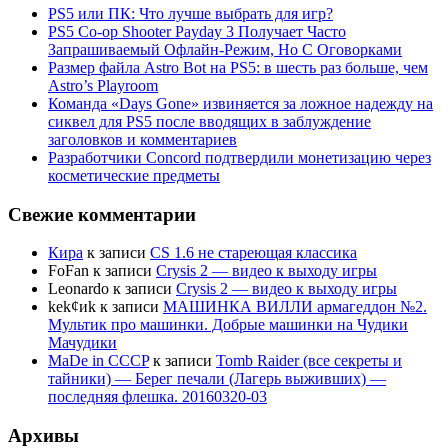
PS5 или ПК: Что лучше выбрать для игр?
PS5 Co-op Shooter Payday 3 Получает Часто
Запрашиваемый Офлайн-Режим, Но С Оговорками
Размер файла Astro Bot на PS5: в шесть раз больше, чем
Astro’s Playroom
Команда «Days Gone» извиняется за ложное надежду на
сиквел для PS5 после вводящих в заблуждение
заголовков и комментариев
Разработчики Concord подтвердили монетизацию через
косметические предметы
Свежие комментарии
Кира
к записи
CS 1.6 не стареющая классика
FoFan
к записи
Crysis 2 — видео к выходу игры
Leonardo
к записи
Crysis 2 — видео к выходу игры
kek¢иk
к записи
МАШИНКА ВИЛЛИ армагеддон №2.
Мультик про машинки. Добрые машинки на Чудики
Мачудики
MaDe in CCCP
к записи
Tomb Raider (все секреты и
тайники) — Берег печали (Лагерь выживших) —
последняя флешка. 20160320-03
Архивы