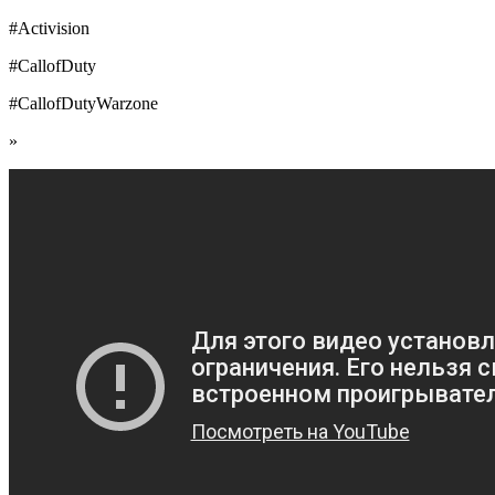
#Activision
#CallofDuty
#CallofDutyWarzone
»