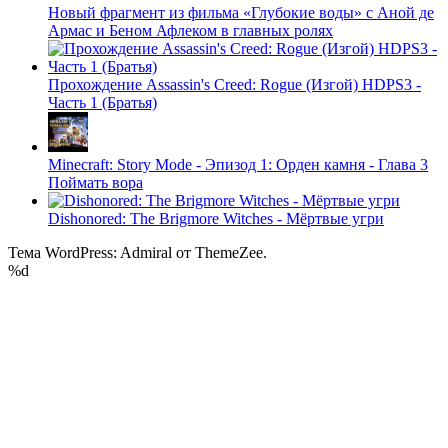
Новый фрагмент из фильма «Глубокие воды» с Аной де
Армас и Беном Афлеком в главных ролях
Прохождение Assassin's Creed: Rogue (Изгой) HDPS3 -
Часть 1 (Братья)
Minecraft: Story Mode - Эпизод 1: Орден камня - Глава 3
Поймать вора
Dishonored: The Brigmore Witches - Мёртвые угри
Тема WordPress: Admiral от ThemeZee.
%d