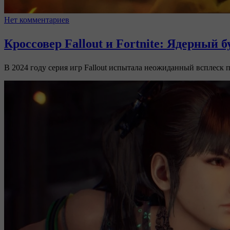
Нет комментариев
Кроссовер Fallout и Fortnite: Ядерный 
В 2024 году серия игр Fallout испытала неожиданный всплеск п