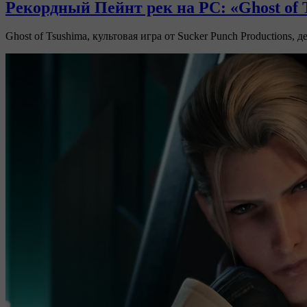
Рекордный Пейнт peк на PC: «Ghost of 
Ghost of Tsushima, культовая игра от Sucker Punch Production