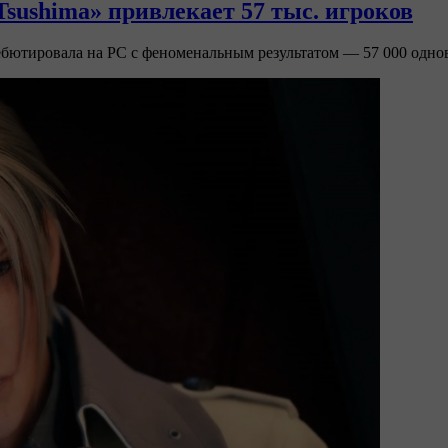
Tsushima» привлекает 57 тыс. игроков
s, дебютировала на PC с феноменальным результатом — 57 000 од