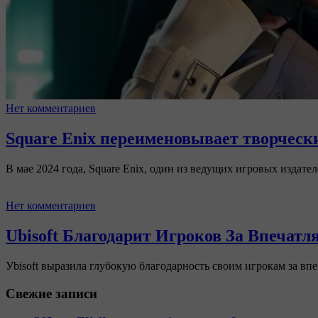
Нет комментариев
Square Enix переименовывает творческий
В мае 2024 года, Square Enix, один из ведущих игровых издате
Нет комментариев
Ubisoft Благодарит Игроков За Впечат
Уbisoft выразила глубокую благодарность своим игрокам за вп
Свежие записи