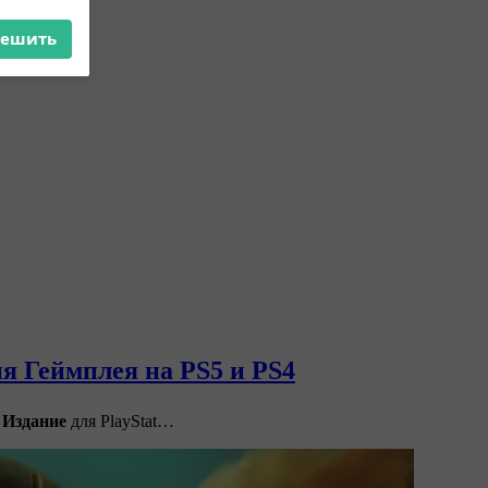
×
ять
решить
я Геймплея на PS5 и PS4
 Издание
для PlayStat…