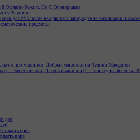
емый Офлайн-Режим, Но С Оговорками
tro’s Playroom
иквел для PS5 после вводящих в заблуждение заголовков и комм
осметические предметы
тик про машинки. Добрые машинки на Чудики Мачудики
ники) — Берег печали (Лагерь выживших) — последняя флешка. 2
 дуб
Поймать вора