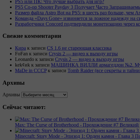
PS5 или ПК: Что лучше выбрать для игр?
PS5 Co-op Shooter Payday 3 Получает Часто Запрашива
Размер файла Astro Bot на PS5: в шесть раз больше, чем As
Команда «Days Gone» извиняется за ложное надежду на с
Разработчики Concord подтвердили монетизацию через к
Свежие комментарии
Кира
к записи
CS 1.6 не стареющая классика
FoFan
к записи
Crysis 2 — видео к выходу игры
Leonardo
к записи
Crysis 2 — видео к выходу игры
kek¢иk
к записи
МАШИНКА ВИЛЛИ армагеддон №2. Муль
MaDe in CCCP
к записи
Tomb Raider (все секреты и тай
Архивы
Архивы
Сейчас читают:
Max: The Curse of Brotherhood - Прохождение #7 Великий
Minecraft: Story Mode - Эпизод 1: Орден камня - Глава 3 