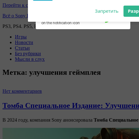
Перейти к содержимому
Subscribe to our
Разрешите сайту ps3faq.ru отправл
notifications!
вам уведомления на рабочий стол
Всё о Sony Playstation
To enable permission prompts, click
on the notification icon
PS3, PS4. PS5, PS games
Запретить
Раз
Игры
Новости
Статьи
Без рубрики
Мысли в слух
Метка:
улучшения геймплея
Нет комментариев
Томба Специальное Издание: Улучшени
В 2024 году, компания Sony анонсировала
Томба Специальное