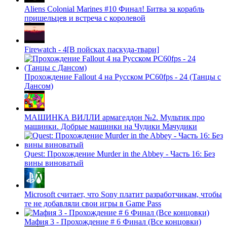
Aliens Colonial Marines #10 Финал! Битва за корабль
пришельцев и встреча с королевой
Firewatch - 4[В пойсках паскуда-твари]
Прохождение Fallout 4 на Русском PС60fps - 24 (Танцы с
Дансом)
МАШИНКА ВИЛЛИ армагеддон №2. Мультик про
машинки. Добрые машинки на Чудики Мачудики
Quest: Прохождение Murder in the Abbey - Часть 16: Без
вины виноватый
Microsoft считает, что Sony платит разработчикам, чтобы
те не добавляли свои игры в Game Pass
Мафия 3 - Прохождение # 6 Финал (Все концовки)