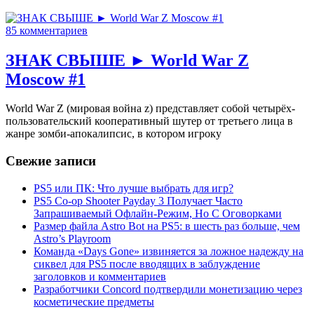
85 комментариев
ЗНАК СВЫШЕ ► World War Z
Moscow #1
World War Z (мировая война z) представляет собой четырёх-
пользовательский кооперативный шутер от третьего лица в
жанре зомби-апокалипсис, в котором игроку
Свежие записи
PS5 или ПК: Что лучше выбрать для игр?
PS5 Co-op Shooter Payday 3 Получает Часто
Запрашиваемый Офлайн-Режим, Но С Оговорками
Размер файла Astro Bot на PS5: в шесть раз больше, чем
Astro’s Playroom
Команда «Days Gone» извиняется за ложное надежду на
сиквел для PS5 после вводящих в заблуждение
заголовков и комментариев
Разработчики Concord подтвердили монетизацию через
косметические предметы