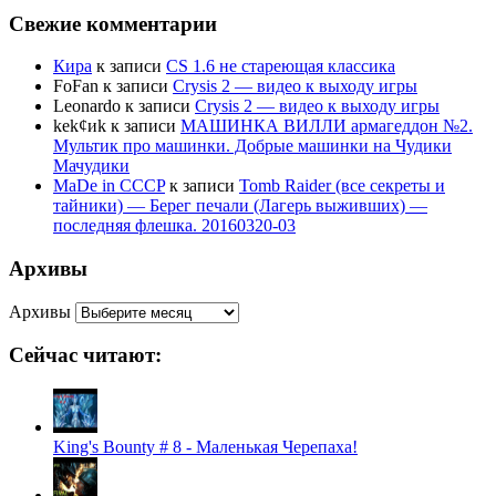
Свежие комментарии
Кира
к записи
CS 1.6 не стареющая классика
FoFan
к записи
Crysis 2 — видео к выходу игры
Leonardo
к записи
Crysis 2 — видео к выходу игры
kek¢иk
к записи
МАШИНКА ВИЛЛИ армагеддон №2.
Мультик про машинки. Добрые машинки на Чудики
Мачудики
MaDe in CCCP
к записи
Tomb Raider (все секреты и
тайники) — Берег печали (Лагерь выживших) —
последняя флешка. 20160320-03
Архивы
Архивы
Сейчас читают:
King's Bounty # 8 - Маленькая Черепаха!