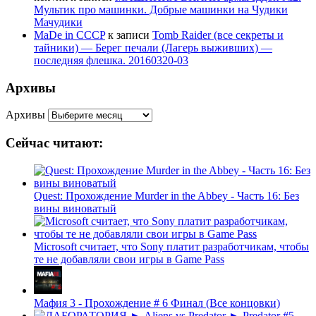
Мультик про машинки. Добрые машинки на Чудики
Мачудики
MaDe in CCCP
к записи
Tomb Raider (все секреты и
тайники) — Берег печали (Лагерь выживших) —
последняя флешка. 20160320-03
Архивы
Архивы
Сейчас читают:
Quest: Прохождение Murder in the Abbey - Часть 16: Без
вины виноватый
Microsoft считает, что Sony платит разработчикам, чтобы
те не добавляли свои игры в Game Pass
Мафия 3 - Прохождение # 6 Финал (Все концовки)