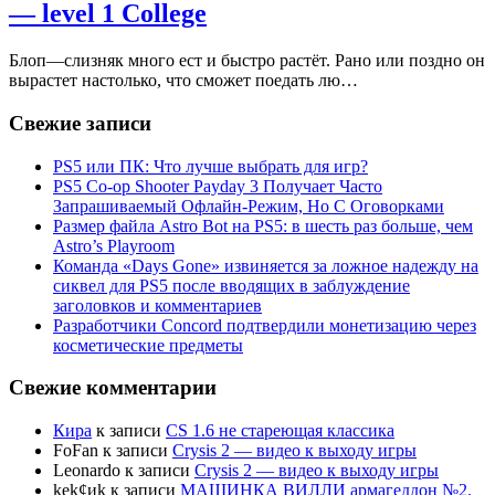
— level 1 College
Блоп—слизняк много ест и быстро растёт. Рано или поздно он
вырастет настолько, что сможет поедать лю…
Свежие записи
PS5 или ПК: Что лучше выбрать для игр?
PS5 Co-op Shooter Payday 3 Получает Часто
Запрашиваемый Офлайн-Режим, Но С Оговорками
Размер файла Astro Bot на PS5: в шесть раз больше, чем
Astro’s Playroom
Команда «Days Gone» извиняется за ложное надежду на
сиквел для PS5 после вводящих в заблуждение
заголовков и комментариев
Разработчики Concord подтвердили монетизацию через
косметические предметы
Свежие комментарии
Кира
к записи
CS 1.6 не стареющая классика
FoFan
к записи
Crysis 2 — видео к выходу игры
Leonardo
к записи
Crysis 2 — видео к выходу игры
kek¢иk
к записи
МАШИНКА ВИЛЛИ армагеддон №2.